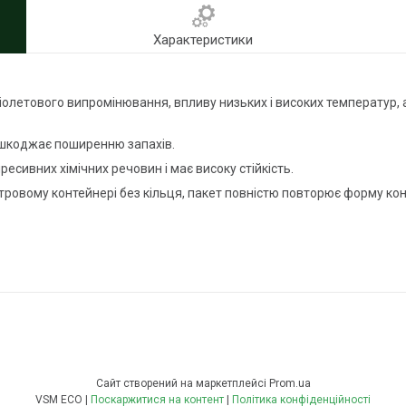
Характеристики
летового випромінювання, впливу низьких і високих температур, а т
ешкоджає поширенню запахів.
есивних хімічних речовин і має високу стійкість.
тровому контейнері без кільця, пакет повністю повторює форму ко
Сайт створений на маркетплейсі
Prom.ua
VSM ECO |
Поскаржитися на контент
|
Політика конфіденційності