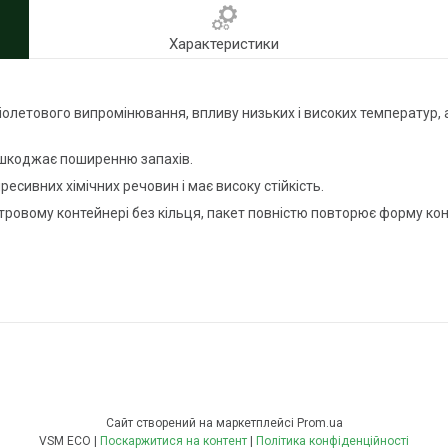
Характеристики
летового випромінювання, впливу низьких і високих температур, а т
ешкоджає поширенню запахів.
есивних хімічних речовин і має високу стійкість.
тровому контейнері без кільця, пакет повністю повторює форму ко
Сайт створений на маркетплейсі
Prom.ua
VSM ECO |
Поскаржитися на контент
|
Політика конфіденційності