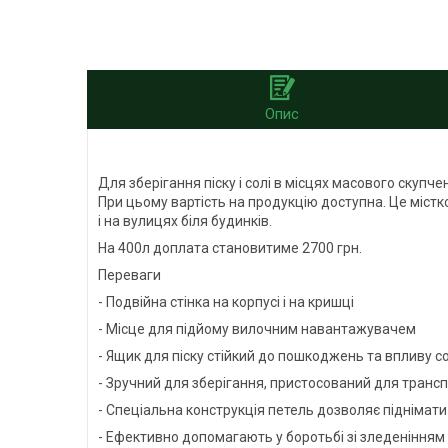
Опис
Для зберігання піску і солі в місцях масового скуп
При цьому вартість на продукцію доступна. Це містко
і на вулицях біля будинків.
На 400л доплата становитиме 2700 грн.
Переваги
- Подвійна стінка на корпусі і на кришці
- Місце для підйому вилочним навантажувачем
- Ящик для піску стійкий до пошкоджень та впливу с
- Зручний для зберігання, пристосований для тран
- Спеціальна конструкція петель дозволяє піднімат
- Ефективно допомагають у боротьбі зі зледенінням 