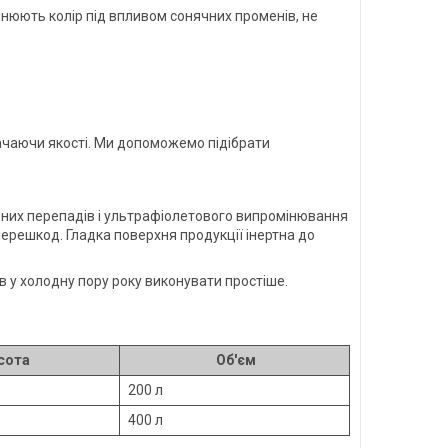
інюють колір під впливом сонячних променів, не
рачаючи якості. Ми допоможемо підібрати
урних перепадів і ультрафіолетового випромінювання
перешкод. Гладка поверхня продукції інертна до
в у холодну пору року виконувати простіше.
сота
Об'єм
200 л
400 л