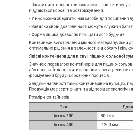
- Ящики виготовлені з високоякісного поліетилену, 
піддаються корозії та розтріскування.
- У них можна зберігати інші засоби для посипання в
- Завдяки своїй довговічності можуть служити багато
- Форма ящика дозволяє поміщати його будь-де.
Контейнери виготовлені з міцного матеріалу, який 
оптимальне рішення в залежності від обсягу і кілько
Якісні контейнери для піску і піщано-сольової сум
Значною перевагою контейнерів для піщано-сольової
або вологи. Їх легко мити за допомогою агресивних 
формування бруду і корозійних процесів.
Завдяки наявності таких контейнерів на вулицях, па
Продукція має сертифікати та відповідає екологічн
Розміри контейнерів:
Тип
Довж
Arrow 200
800 мм
Arrow 400
1200 мм