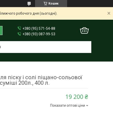
Кошик
ближчого робочого дня (сьогодні).
+380 (95) 571-54-88
+380 (93) 087-99-53
И
я піску і солі піщано-сольової
суміші 200л., 400 л.
19 200 ₴
Показати оптові ціни