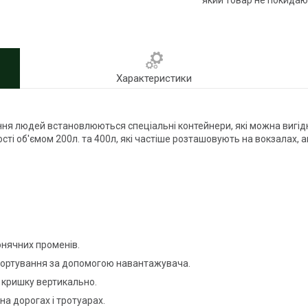
який товар не покидаю
Характеристики
чення людей встановлюються спеціальні контейнери, які можна вигі
сті об'ємом 200л. та 400л, які частіше розташовують на вокзалах, а
онячних променів.
спортування за допомогою навантажувача.
и кришку вертикально.
на дорогах і тротуарах.