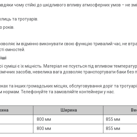
завдяки чому стійкі до шкідливого впливу атмосферних умов – не зм
улиць та тротуарів.
 років.
дозволяє їм відмінно виконувати свою функцію тривалий час, не вт
сті ємностей.
іші
 суміші є їх міцність. Матеріал не псується під впливом температ
хімічних засобів, невелика вага дозволяє транспортувати баки без 
рках та інших громадських місцях, обслуговування доріг та тротуарі
им нормам. Телефонуйте та замовляйте контейнери у нас.
ина
Ширина
Ви
800 мм
855 мм
800 мм
855 мм