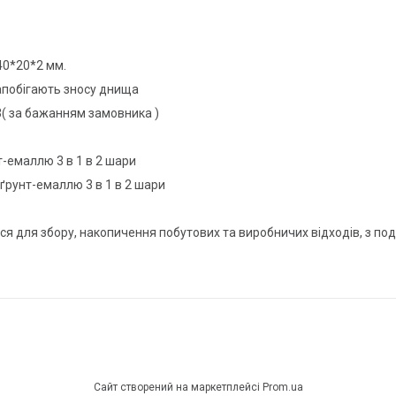
40*20*2 мм.
запобігають зносу днища
*3( за бажанням замовника )
т-емаллю 3 в 1 в 2 шари
ґрунт-емаллю 3 в 1 в 2 шари
ься для збору, накопичення побутових та виробничих відходів, з 
Сайт створений на маркетплейсі
Prom.ua