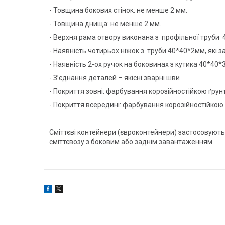
- Товщина бокових стінок: не менше 2 мм.
- Товщина днища: не менше 2 мм.
- Верхня рама отвору виконана з профільної труби 
- Наявність чотирьох ніжок з труби 40*40*2мм, які 
- Наявність 2-ох ручок на боковинах з кутика 40*40
- З’єднання деталей – якісні зварні шви
- Покриття зовні: фарбування корозійностійкою ґрун
- Покриття всередині: фарбування корозійностійкою 
Сміттєві контейнери (євроконтейнери) застосовуют
сміттєвозу з боковим або заднім завантаженням.