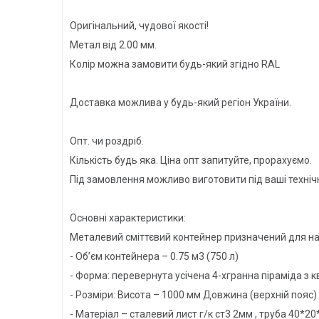
Оригінальний, чудової якості!
Метал від 2.00 мм.
Колір можна замовити будь-який згідно RAL
Доставка можлива у будь-який регіон України.
Опт. чи роздріб.
Кількість будь яка. Ціна опт запитуйте, прорахуємо.
Під замовлення можливо виготовити під ваші технічн
Основні характеристики:
Металевий сміттєвий контейнер призначений для на
- Об’єм контейнера – 0.75 м3 (750 л)
- Форма: перевернута усічена 4-хгранна піраміда з кв
- Розміри: Висота – 1000 мм Довжина (верхній пояс)
- Матеріал – сталевий лист г/к ст3 2мм , труба 40*20