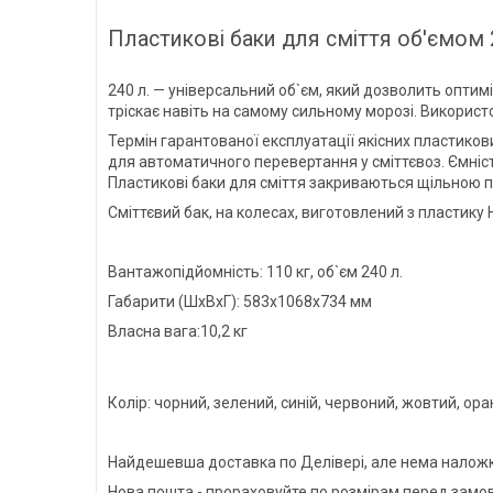
Пластикові баки для сміття об'ємом 
240 л. — універсальний об`єм, який дозволить оптимі
тріскає навіть на самому сильному морозі. Використо
Термін гарантованої експлуатації якісних пластикови
для автоматичного перевертання у сміттєвоз. Ємніст
Пластикові баки для сміття закриваються щільною 
Сміттєвий бак, на колесах, виготовлений з пластику
Вантажопідйомність: 110 кг, об`єм 240 л.
Габарити (ШхВхГ): 583х1068х734 мм
Власна вага:10,2 кг
Колір: чорний, зелений, синій, червоний, жовтий, 
Найдешевша доставка по Делівері, але нема наложки:
Нова пошта - прораховуйте по розмірам перед замов