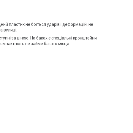
цний пластик не боїться ударів і деформацій, не
а вулиці.
ступні за ціною. На баках є спеціальні кронштейни
омпактність не займе багато місця.