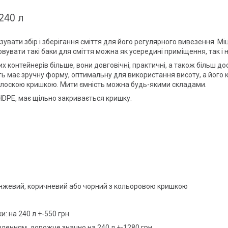
240 л
зувати збір і зберігання сміття для його регулярного вивезення. Мі
вувати такі баки для сміття можна як усередині приміщення, так і н
х контейнерів більше, вони довговічні, практичні, а також більш до
ь має зручну форму, оптимальну для використання висоту, а його к
плоскою кришкою. Мити ємність можна будь-якими складами.
 HDPE, має щільно закривається кришку.
оранжевий, коричневий або чорний з кольоровою кришкою
 на 240 л +-550 грн.
ленням, дорожче значно на 240 л +-1280 грн.