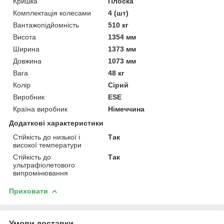
Кришка
Плоска
Комплектація колесами
4 (шт)
Вантажопідйомність
510 кг
Висота
1354 мм
Ширина
1373 мм
Довжина
1073 мм
Вага
48 кг
Колір
Сірий
Виробник
ESE
Країна виробник
Німеччина
Додаткові характеристики
Стійкість до низької і
Так
високої температури
Стійкість до
Так
ультрафіолетового
випромінювання
Приховати
Умови доставки