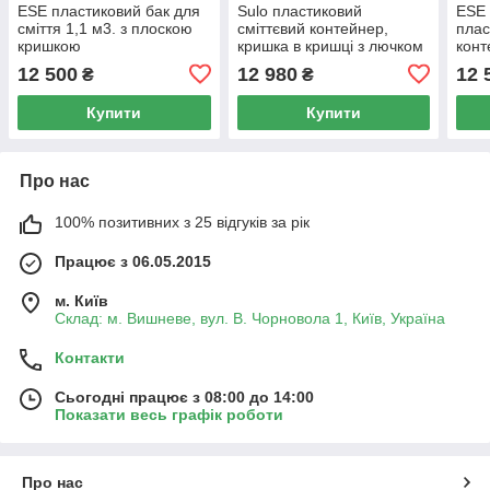
ESE пластиковий бак для
Sulo пластиковий
ESE 
сміття 1,1 м3. з плоскою
сміттєвий контейнер,
плас
кришкою
кришка в кришці з лючком
конт
1,1 м3.
подв
12 500
12 980
12 
₴
₴
сорт
Купити
Купити
Про нас
100% позитивних з 25 відгуків за рік
Працює з 06.05.2015
м. Київ
Склад: м. Вишневе, вул. В. Чорновола 1, Київ, Україна
Контакти
Сьогодні працює з 08:00 до 14:00
Показати весь графік роботи
Про нас