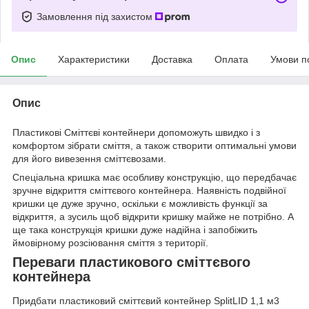
Замовлення під захистом
Опис
Характеристики
Доставка
Оплата
Умови п
Опис
Пластикові Сміттєві контейнери допоможуть швидко і з
комфортом зібрати сміття, а також створити оптимальні умови
для його вивезення сміттєвозами.
Спеціальна кришка має особливу конструкцію, що передбачає
зручне відкриття сміттєвого контейнера. Наявність подвійної
кришки це дуже зручно, оскільки є можливість функції за
відкриття, а зусиль щоб відкрити кришку майже не потрібно. А
ще така конструкція кришки дуже надійна і запобіжить
ймовірному розсіювання сміття з території.
Переваги пластикового сміттєвого
контейнера
Придбати пластиковий сміттєвий контейнер SplitLID 1,1 м3